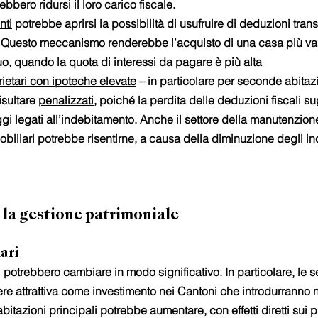
bbero ridursi il loro carico fiscale.
nti
 potrebbe aprirsi la possibilità di usufruire di deduzioni transi
i. Questo meccanismo renderebbe l’acquisto di una casa 
più v
uo, quando la quota di interessi da pagare è più alta
ietari con ipoteche elevate
 – in particolare per seconde abitazi
isultare 
penalizzati
, poiché la perdita delle deduzioni fiscali sug
gi legati all’indebitamento. Anche il settore della manutenzione
mobiliari potrebbe risentirne, a causa della diminuzione degli ince
 la gestione patrimoniale
ari
i potrebbero cambiare in modo significativo. In particolare, le
re attrattiva come investimento nei Cantoni che introdurranno 
tazioni principali potrebbe aumentare, con effetti diretti sui pr