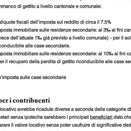
anco di gettito a livello cantonale e comunale:
iquote fiscali dell’imposta sul reddito di circa il 7.5%
posta immobiliare sulle residenze secondarie: al 3‰ ai fini can
nvece dell’attuale 1‰ già previsto a livello comunale) – per il so
riconducibile alle case secondarie.
posta immobiliare sulle residenze secondarie: al 10‰ ai fini c
per il recupero della perdita di gettito riconducibile alle case s
un’imposta sulle case secondarie
 per i contribuenti
 locativo avrebbe ricadute diverse a seconda delle categorie di
ietari senza ipoteche sarebbero i principali 
beneficiari 
dato che
arare il valore locativo senza poter usufruire di significative de