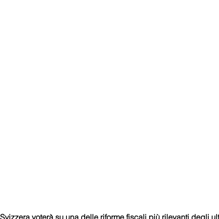
Svizzera voterà su una delle riforme fiscali più rilevanti degli ul