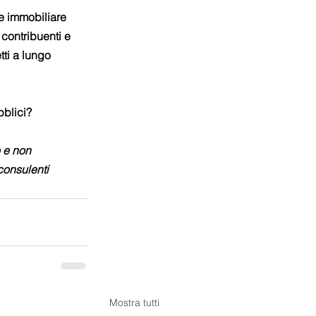
le immobiliare 
contribuenti e 
tti a lungo 
bblici?
 e non 
consulenti 
Mostra tutti