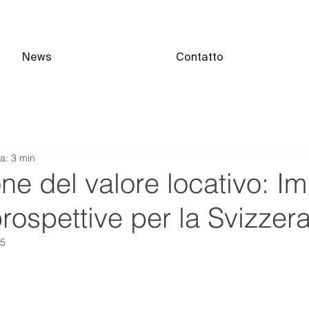
News
Contatto
ra: 3 min
one del valore locativo: Im
 prospettive per la Svizzer
25