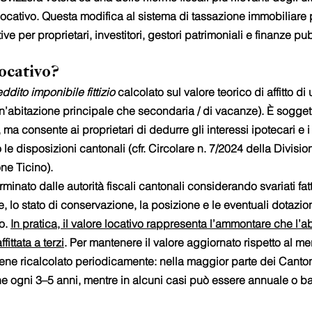
 locativo. Questa modifica al sistema di tassazione immobiliare
e per proprietari, investitori, gestori patrimoniali e finanze pu
locativo?
eddito imponibile fittizio
 calcolato sul valore teorico di affitto di
un’abitazione principale che secondaria / di vacanze). È sogget
ma consente ai proprietari di dedurre gli interessi ipotecari e i 
 disposizioni cantonali (cfr. Circolare n. 7/2024 della Division
ne Ticino).
rminato dalle autorità fiscali cantonali considerando svariati fatto
e, lo stato di conservazione, la posizione e le eventuali dotazio
. 
In pratica, il valore locativo rappresenta l’ammontare che l’a
ittata a terzi
. Per mantenere il valore aggiornato rispetto al me
viene ricalcolato periodicamente: nella maggior parte dei Canton
 ogni 3–5 anni, mentre in alcuni casi può essere annuale o bas