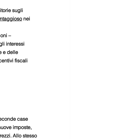
torie sugli 
antaggioso
 nei 
oni – 
li interessi 
 e delle 
ntivi fiscali 
 seconde case 
nuove imposte, 
ezzi. Allo stesso 