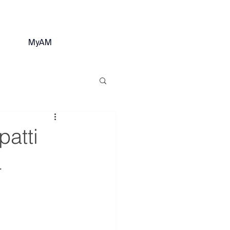
MyAM
patti
a