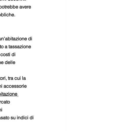
 potrebbe avere 
bbliche.
 un’abitazione di 
to a tassazione 
costi di 
e delle 
ri, tra cui la 
ni accessorie 
bitazione 
rcato 
i 
ato su indici di 