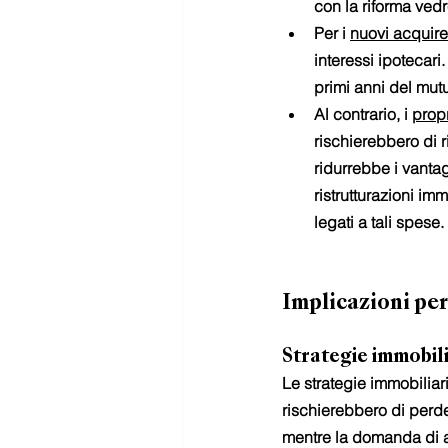
con la riforma vedre
Per i 
nuovi acquire
interessi ipotecar
primi anni del mut
Al contrario, i 
propr
rischierebbero di r
ridurrebbe i vantag
ristrutturazioni im
legati a tali spese.
Implicazioni per
Strategie immobili
Le strategie immobiliar
rischierebbero di perde
mentre la domanda di abi