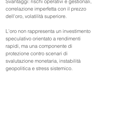
Svantaggi: rischi operativi e gestionali, 
correlazione imperfetta con il prezzo 
dell'oro, volatilità superiore.
L'oro non rappresenta un investimento 
speculativo orientato a rendimenti 
rapidi, ma una componente di 
protezione contro scenari di 
svalutazione monetaria, instabilità 
geopolitica e stress sistemico.
Conclusione
Il 2025 mostra i segnali di un 
potenziale inizio di un nuovo ciclo 
dell'oro globale, caratterizzato 
dall'allineamento tra acquisti ufficiali 
record e ritorno massiccio della 
domanda privata. Le cause sono 